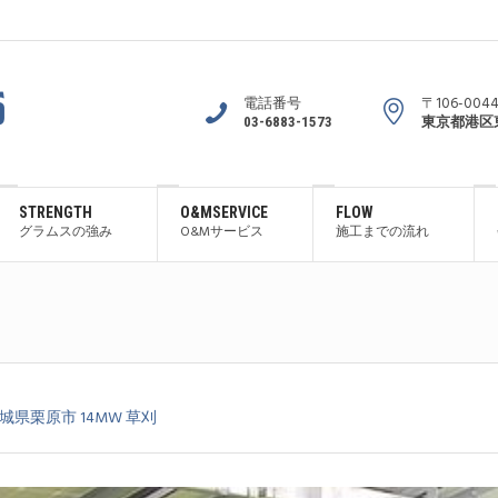
電話番号
〒106-004
03-6883-1573
東京都港区東
STRENGTH
O&MSERVICE
FLOW
グラムスの強み
O&Mサービス
施工までの流れ
城県栗原市 14MW 草刈