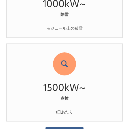
1000
kW~
除雪
モジュール上の積雪
1500
kW~
点検
1日あたり