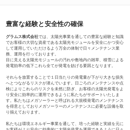
豊富な経験と安全性の確保
グラムス株式会社
では、太陽光事業を通しての豊富な経験と知識
でお客様の大切な資産である太陽光モジュールを安全にかつ安心
して運用していただけるよう万全の体制で日々メンテナンス業
務、運用を行っております。
目に見える太陽光モジュールの汚れや敷地内の雑草、積雪による
発電効率の低下これら全てが発電を妨げる要因となります。
それらを放置することで１日当たりの発電量が下がり大きな損失
へとつながるリスクが潜んでいます。日ごろのメンテナンスや点
検によりこれらのリスクを未然に防ぎ、お客様の太陽光発電をよ
り安全に効率的に運用できるように私たちがサポートいたしま
す。私たちはメガソーラーと呼ばれる大規模発電のメンテナンス
を得意としておりメガソーラーのメンテナンスに必要な設備を取
り揃えております。
私たちは環境エネルギー事業を通して、培った経験と実績を元に
お客様がより安全に効率的に太陽光発電を運用できるように日々