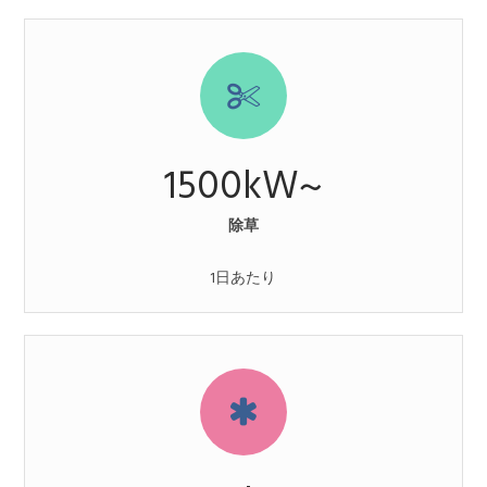
1500
kW~
除草
1日あたり