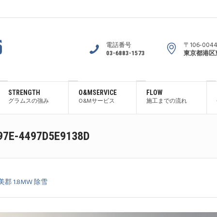
電話番号
〒106-004
03-6883-1573
東京都港区東
STRENGTH
O&MSERVICE
FLOW
グラムスの強み
O&Mサービス
施工までの流れ
97E-4497D5E9138D
郡 1.8MW 除雪